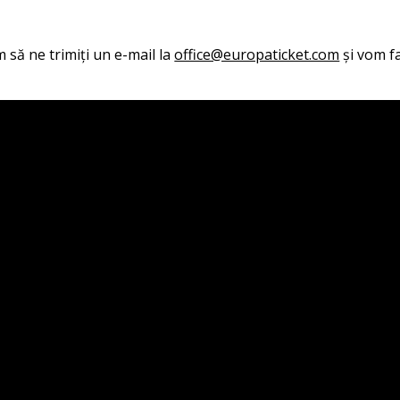
 să ne trimiți un e-mail la
office@europaticket.com
și vom fa