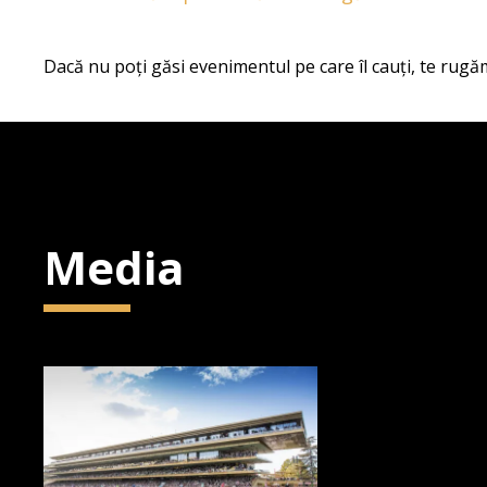
Dacă nu poți găsi evenimentul pe care îl cauți, te rugăm
Media