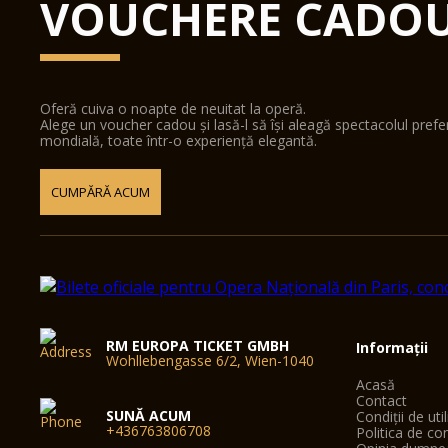
VOUCHERE CADO
Oferă cuiva o noapte de neuitat la operă.
Alege un voucher cadou și lasă-l să își aleagă spectacolul pref
mondială, toate într-o experiență elegantă.
CUMPĂRĂ ACUM
RM EUROPA TICKET GMBH
Informații
Wohllebengasse 6/2, Wien-1040
Acasă
Contact
SUNĂ ACUM
Condiții de uti
+436763806708
Politica de con