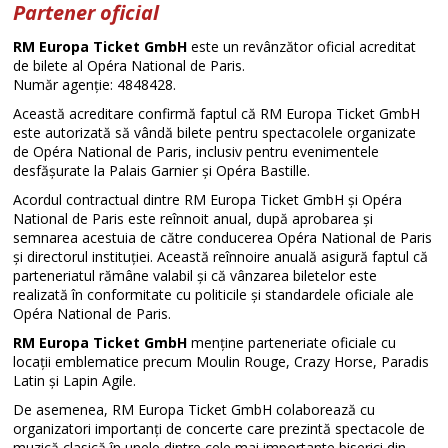
Partener oficial
RM Europa Ticket GmbH
este un revânzător oficial acreditat
de bilete al Opéra National de Paris.
Număr agenție: 4848428.
Această acreditare confirmă faptul că RM Europa Ticket GmbH
este autorizată să vândă bilete pentru spectacolele organizate
de Opéra National de Paris, inclusiv pentru evenimentele
desfășurate la Palais Garnier și Opéra Bastille.
Acordul contractual dintre RM Europa Ticket GmbH și Opéra
National de Paris este reînnoit anual, după aprobarea și
semnarea acestuia de către conducerea Opéra National de Paris
și directorul instituției. Această reînnoire anuală asigură faptul că
parteneriatul rămâne valabil și că vânzarea biletelor este
realizată în conformitate cu politicile și standardele oficiale ale
Opéra National de Paris.
RM Europa Ticket GmbH
menține parteneriate oficiale cu
locații emblematice precum Moulin Rouge, Crazy Horse, Paradis
Latin și Lapin Agile.
De asemenea, RM Europa Ticket GmbH colaborează cu
organizatori importanți de concerte care prezintă spectacole de
muzică clasică în unele dintre cele mai importante biserici din