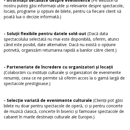
- Informații detaliate despre evenimente
(Pe website-ul
nostru puteți găsi informații utile și relevante despre spectacole,
locații, programe și opțiuni de bilete, pentru ca fiecare client să
poată lua o decizie informată.)
- Soluții flexibile pentru datele sold-out
(Dacă data
spectacolului selectată nu mai este disponibilă, oferim, atunci
când este posibil, date alternative. Dacă nu există o opțiune
potrivită, organizăm returnarea rapidă a banilor către client.)
- Parteneriate de încredere cu organizatori și locații
(Colaborăm cu instituții culturale și organizatori de evenimente
renumiți, ceea ce ne permite să oferim acces la o gamă largă de
spectacole prestigioase.)
- Selecție variată de evenimente culturale
(Clienții pot găsi
bilete nu doar pentru spectacole de operă, ci și pentru concerte
de muzică clasică, concerte în biserici și faimoase spectacole de
cabaret în marile destinații culturale ale Europei.)