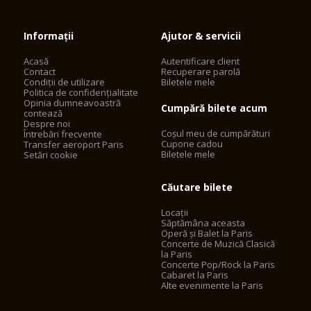
Informații
Ajutor & servicii
Acasă
Autentificare client
Contact
Recuperare parolă
Condiții de utilizare
Biletele mele
Politica de confidențialitate
Opinia dumneavoastră
Cumpără bilete acum
contează
Despre noi
Coșul meu de cumpărături
Întrebări frecvente
Cupone cadou
Transfer aeroport Paris
Biletele mele
Setări cookie
Căutare bilete
Locații
Săptămâna aceasta
Operă și Balet la Paris
Concerte de Muzică Clasică
la Paris
Concerte Pop/Rock la Paris
Cabaret la Paris
Alte evenimente la Paris