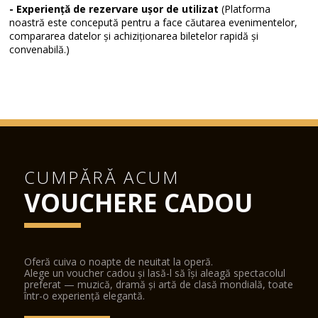
- Experiență de rezervare ușor de utilizat
(Platforma
noastră este concepută pentru a face căutarea evenimentelor,
compararea datelor și achiziționarea biletelor rapidă și
convenabilă.)
CUMPĂRĂ ACUM
VOUCHERE CADOU
Oferă cuiva o noapte de neuitat la operă.
Alege un voucher cadou și lasă-l să își aleagă spectacolul
preferat — muzică, dramă și artă de clasă mondială, toate
într-o experiență elegantă.