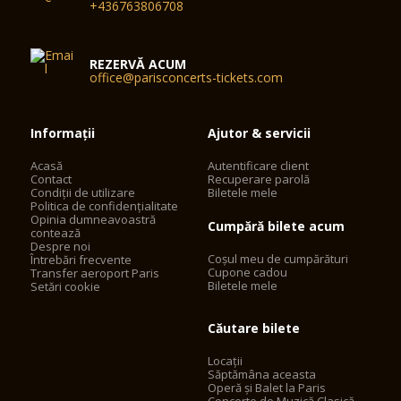
+436763806708
REZERVĂ ACUM
office@parisconcerts-tickets.com
Informații
Ajutor & servicii
Acasă
Autentificare client
Contact
Recuperare parolă
Condiții de utilizare
Biletele mele
Politica de confidențialitate
Opinia dumneavoastră
Cumpără bilete acum
contează
Despre noi
Coșul meu de cumpărături
Întrebări frecvente
Cupone cadou
Transfer aeroport Paris
Biletele mele
Setări cookie
Căutare bilete
Locații
Săptămâna aceasta
Operă și Balet la Paris