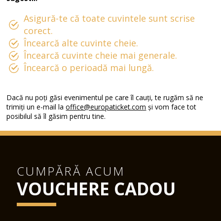
Asigură-te că toate cuvintele sunt scrise
corect.
Încearcă alte cuvinte cheie.
Încearcă cuvinte cheie mai generale.
Încearcă o perioadă mai lungă.
Dacă nu poți găsi evenimentul pe care îl cauți, te rugăm să ne
trimiți un e-mail la
office@europaticket.com
și vom face tot
posibilul să îl găsim pentru tine.
CUMPĂRĂ ACUM
VOUCHERE CADOU