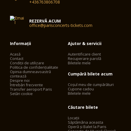
+436763806708
REZERVĂ ACUM
office@parisconcerts-tickets.com
Informații
Ajutor & servicii
Acasă
Autentificare client
Contact
Recuperare parolă
Condiții de utilizare
Biletele mele
Politica de confidențialitate
Opinia dumneavoastră
Cumpără bilete acum
contează
Despre noi
Coșul meu de cumpărături
Întrebări frecvente
Cupone cadou
Transfer aeroport Paris
Biletele mele
Setări cookie
Căutare bilete
Locații
Săptămâna aceasta
Operă și Balet la Paris