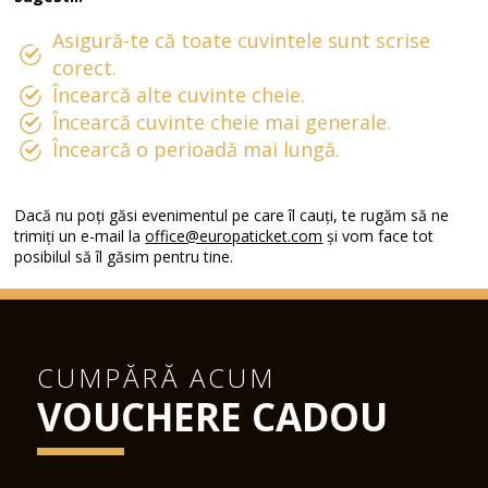
Asigură-te că toate cuvintele sunt scrise
corect.
Încearcă alte cuvinte cheie.
Încearcă cuvinte cheie mai generale.
Încearcă o perioadă mai lungă.
Dacă nu poți găsi evenimentul pe care îl cauți, te rugăm să ne
trimiți un e-mail la
office@europaticket.com
și vom face tot
posibilul să îl găsim pentru tine.
CUMPĂRĂ ACUM
VOUCHERE CADOU