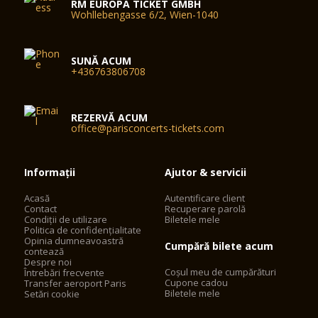
RM EUROPA TICKET GMBH
Wohllebengasse 6/2, Wien-1040
SUNĂ ACUM
+436763806708
REZERVĂ ACUM
office@parisconcerts-tickets.com
Informații
Ajutor & servicii
Acasă
Autentificare client
Contact
Recuperare parolă
Condiții de utilizare
Biletele mele
Politica de confidențialitate
Opinia dumneavoastră
Cumpără bilete acum
contează
Despre noi
Coșul meu de cumpărături
Întrebări frecvente
Cupone cadou
Transfer aeroport Paris
Biletele mele
Setări cookie