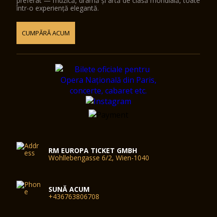
preferat — muzică, dramă și artă de clasă mondială, toate
într-o experiență elegantă.
CUMPĂRĂ ACUM
RM EUROPA TICKET GMBH
Wohllebengasse 6/2, Wien-1040
SUNĂ ACUM
+436763806708