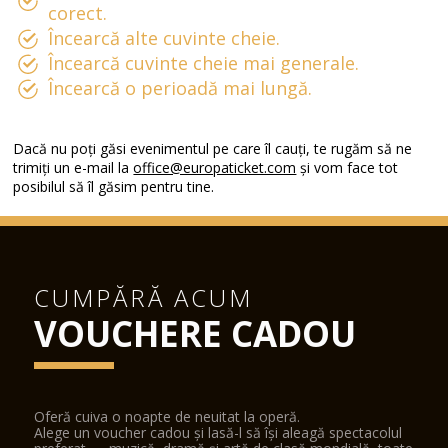
corect.
Încearcă alte cuvinte cheie.
Încearcă cuvinte cheie mai generale.
Încearcă o perioadă mai lungă.
Dacă nu poți găsi evenimentul pe care îl cauți, te rugăm să ne
trimiți un e-mail la
office@europaticket.com
și vom face tot
posibilul să îl găsim pentru tine.
CUMPĂRĂ ACUM
VOUCHERE CADOU
Oferă cuiva o noapte de neuitat la operă.
Alege un voucher cadou și lasă-l să își aleagă spectacolul