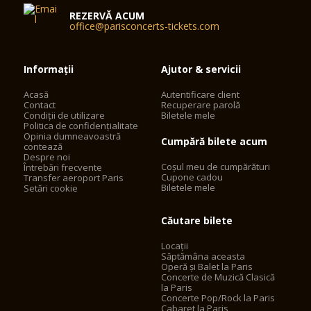
REZERVĂ ACUM
office@parisconcerts-tickets.com
Informații
Ajutor & servicii
Acasă
Autentificare client
Contact
Recuperare parolă
Condiții de utilizare
Biletele mele
Politica de confidențialitate
Opinia dumneavoastră
Cumpără bilete acum
contează
Despre noi
Coșul meu de cumpărături
Întrebări frecvente
Cupone cadou
Transfer aeroport Paris
Biletele mele
Setări cookie
Căutare bilete
Locații
Săptămâna aceasta
Operă și Balet la Paris
Concerte de Muzică Clasică
la Paris
Concerte Pop/Rock la Paris
Cabaret la Paris