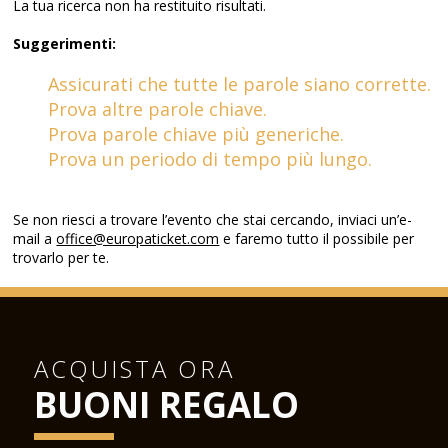
La tua ricerca non ha restituito risultati.
Suggerimenti:
Assicurati che tutte le parole siano corrette.
Prova altre parole chiave.
Prova parole chiave più generiche.
Prova un periodo di tempo più lungo.
Se non riesci a trovare l’evento che stai cercando, inviaci un’e-
mail a
office@europaticket.com
e faremo tutto il possibile per
trovarlo per te.
ACQUISTA ORA
BUONI REGALO