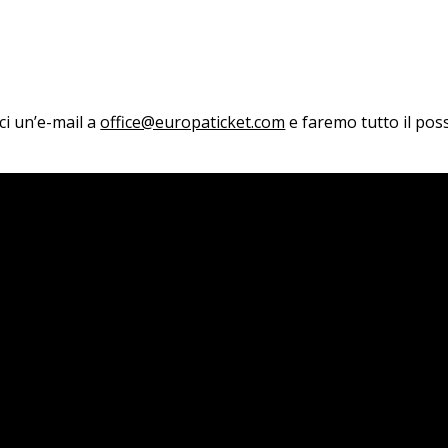
aci un’e-mail a
office@europaticket.com
e faremo tutto il poss