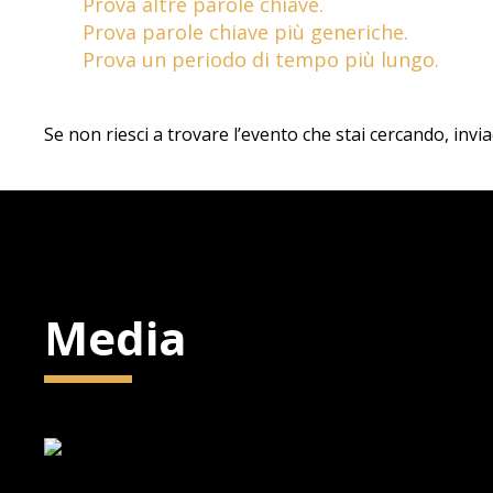
Prova altre parole chiave.
Prova parole chiave più generiche.
Prova un periodo di tempo più lungo.
Se non riesci a trovare l’evento che stai cercando, invi
Media