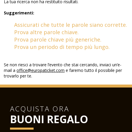
La tua ricerca non ha restituito risultati.
Suggerimenti:
Assicurati che tutte le parole siano corrette.
Prova altre parole chiave.
Prova parole chiave più generiche.
Prova un periodo di tempo più lungo.
Se non riesci a trovare l’evento che stai cercando, inviaci un’e-
mail a
office@europaticket.com
e faremo tutto il possibile per
trovarlo per te.
ACQUISTA ORA
BUONI REGALO